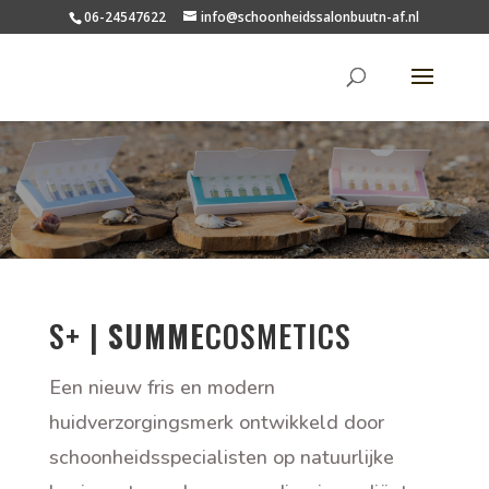
06-24547622
info@schoonheidssalonbuutn-af.nl
S+ |
SUMME
COSMETICS
Een nieuw fris en modern
huidverzorgingsmerk ontwikkeld door
schoonheidsspecialisten op natuurlijke