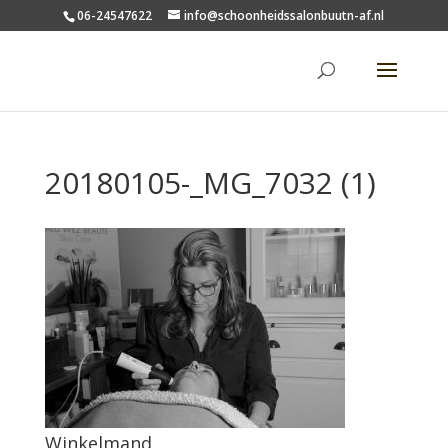
06-24547622
info@schoonheidssalonbuutn-af.nl
20180105-_MG_7032 (1)
Winkelmand