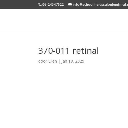
06-24547622
info@schoonheidssalonbuutn-af.
370-011 retinal
door
Ellen
|
jan 18, 2025