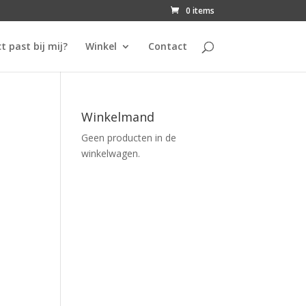
0 items
t past bij mij?
Winkel
Contact
Winkelmand
Geen producten in de
winkelwagen.