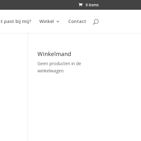
0 items
t past bij mij?
Winkel
Contact
Winkelmand
Geen producten in de
winkelwagen.