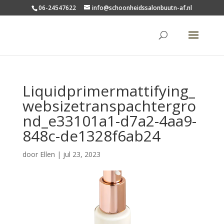
06-24547622
info@schoonheidssalonbuutn-af.nl
Liquidprimermattifying_
websizetranspachtergro
nd_e33101a1-d7a2-4aa9-
848c-de1328f6ab24
door
Ellen
|
jul 23, 2023