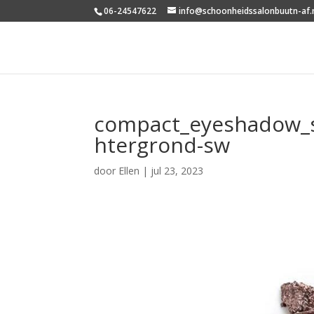
06-24547622
info@schoonheidssalonbuutn-af.
compact_eyeshadow_s
htergrond-sw
door
Ellen
|
jul 23, 2023