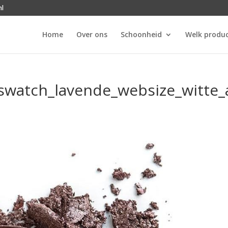
nl
Home
Over ons
Schoonheid
Welk produc
watch_lavende_websize_witte_