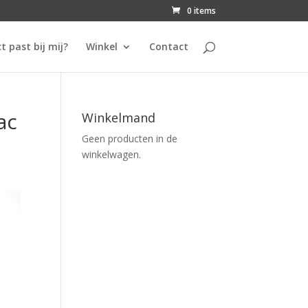
0 items
t past bij mij?
Winkel
Contact
ac
Winkelmand
Geen producten in de
winkelwagen.