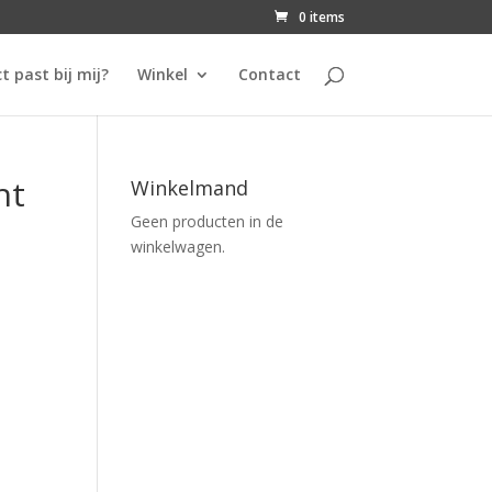
0 items
t past bij mij?
Winkel
Contact
ht
Winkelmand
Geen producten in de
winkelwagen.