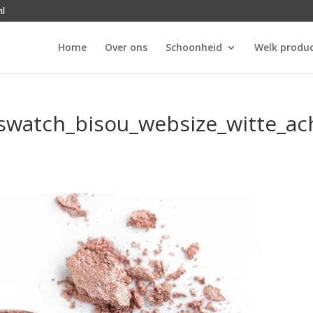
nl
Home
Over ons
Schoonheid
Welk produc
watch_bisou_websize_witte_ac