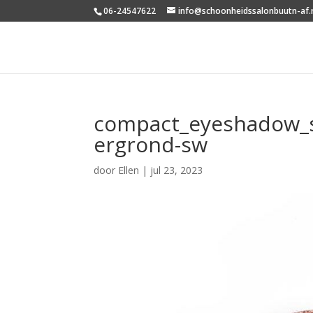
06-24547622
info@schoonheidssalonbuutn-af.
compact_eyeshadow_s
ergrond-sw
door
Ellen
|
jul 23, 2023