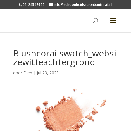
06-24547622
info@schoonheidssalonbuutn-af.nl
Blushcorailswatch_websi
zewitteachtergrond
door
Ellen
|
jul 23, 2023