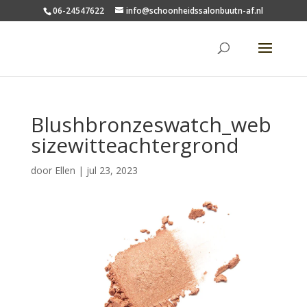
06-24547622
info@schoonheidssalonbuutn-af.nl
Blushbronzeswatch_web
sizewitteachtergrond
door
Ellen
|
jul 23, 2023