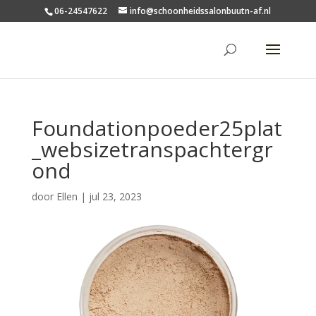
06-24547622
info@schoonheidssalonbuutn-af.nl
Foundationpoeder25plat
_websizetranspachtergr
ond
door
Ellen
|
jul 23, 2023