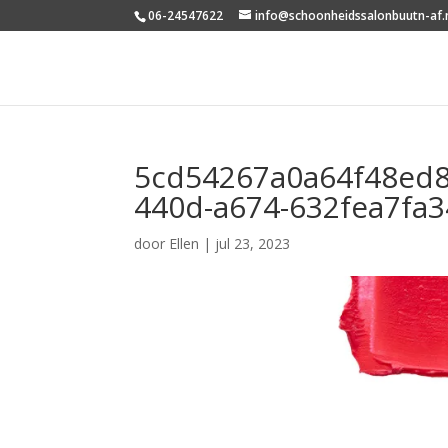
06-24547622
info@schoonheidssalonbuutn-af.
5cd54267a0a64f48ed8
440d-a674-632fea7fa34
door
Ellen
|
jul 23, 2023