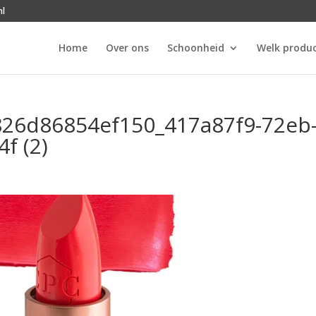
nl
Home
Over ons
Schoonheid
Welk produc
26d86854ef150_417a87f9-72eb
f (2)