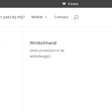
0 items
t past bij mij?
Winkel
Contact
-
Winkelmand
Geen producten in de
winkelwagen.