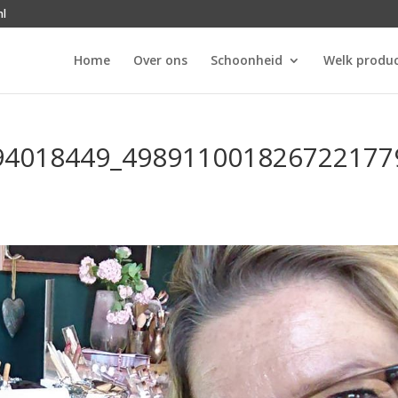
nl
Home
Over ons
Schoonheid
Welk produc
94018449_498911001826722177