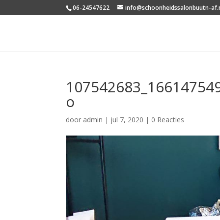
06-24547622
info@schoonheidssalonbuutn-af.
107542683_16614754
o
door
admin
|
jul 7, 2020
|
0 Reacties