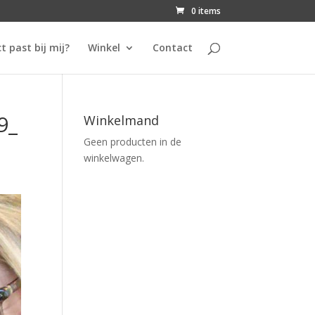
0 items
t past bij mij?
Winkel
Contact
9_
Winkelmand
Geen producten in de
winkelwagen.