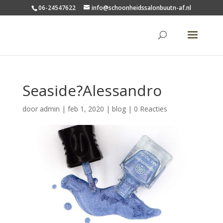
06-24547622
info@schoonheidssalonbuutn-af.nl
Seaside?Alessandro
door
admin
|
feb 1, 2020
|
blog
|
0 Reacties