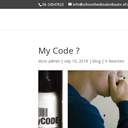
06-24547622
info@schoonheidssalonbuutn-af.
My Code ?
door
admin
|
sep 10, 2018
|
blog
|
0 Reacties