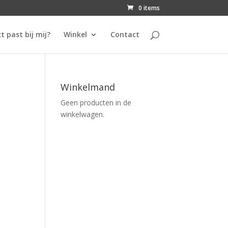
0 items
t past bij mij?
Winkel
Contact
Winkelmand
Geen producten in de
winkelwagen.