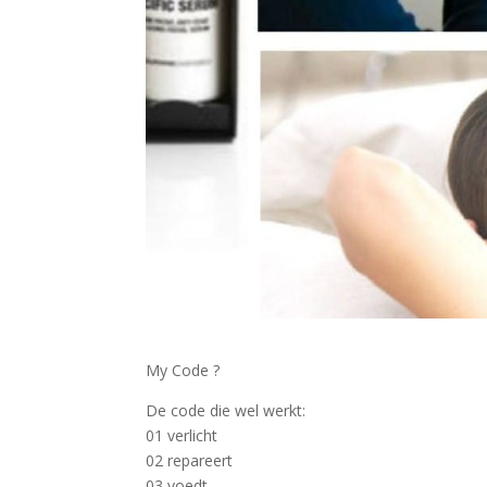
My Code
?
De code die wel werkt:
01 verlicht
02 repareert
03 voedt