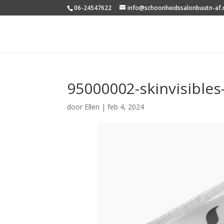
06-24547622
info@schoonheidssalonbuutn-af.
95000002-skinvisible
door
Ellen
|
feb 4, 2024