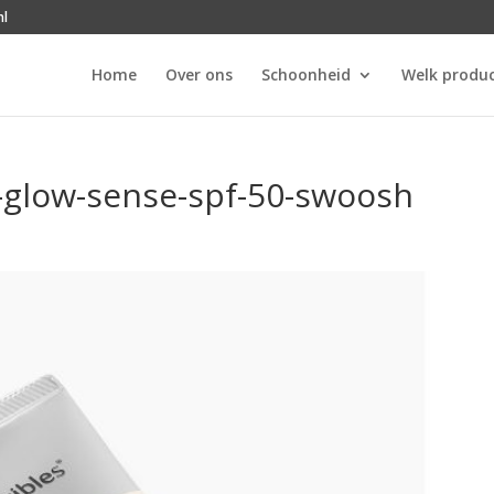
nl
Home
Over ons
Schoonheid
Welk produc
s-glow-sense-spf-50-swoosh