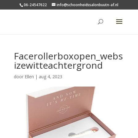
06-24547622
info@schoonheidssalonbuutn-af.nl
Facerollerboxopen_webs
izewitteachtergrond
door
Ellen
|
aug 4, 2023