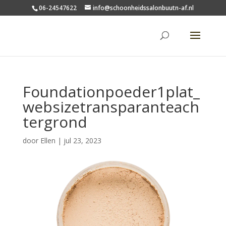
06-24547622
info@schoonheidssalonbuutn-af.nl
Foundationpoeder1plat_
websizetransparanteach
tergrond
door
Ellen
|
jul 23, 2023