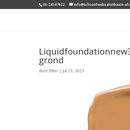
06-24547622
info@schoonheidssalonbuutn-af.
Liquidfoundationnew
grond
door
Ellen
|
jul 23, 2023