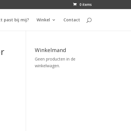
0 items
t past bij mij?
Winkel
Contact
r
Winkelmand
Geen producten in de
winkelwagen.