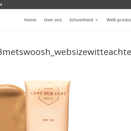
nl
Home
Over ons
Schoonheid
Welk produc
3metswoosh_websizewitteachte