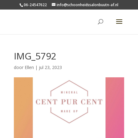
06-24547622
info@schoonheidssalonbuutn-af.nl
IMG_5792
door
Ellen
|
jul 23, 2023