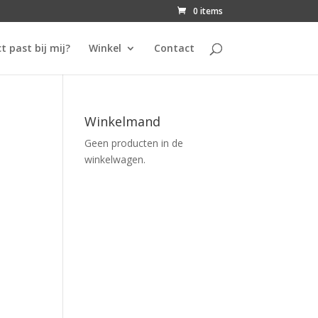
0 items
t past bij mij?
Winkel
Contact
Winkelmand
Geen producten in de
winkelwagen.