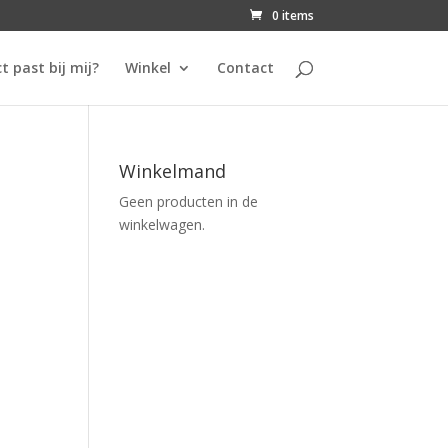
0 items
t past bij mij?
Winkel
Contact
Winkelmand
Geen producten in de
winkelwagen.