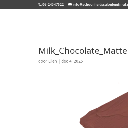
06-24547622
info@schoonheidssalonbuutn-af.
Milk_Chocolate_Matte
door
Ellen
|
dec 4, 2025