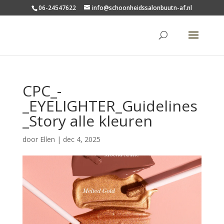
06-24547622
info@schoonheidssalonbuutn-af.nl
CPC_-
_EYELIGHTER_Guidelines
_Story alle kleuren
door
Ellen
|
dec 4, 2025