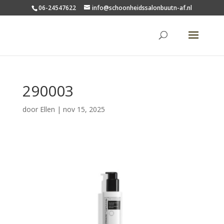
06-24547622
info@schoonheidssalonbuutn-af.nl
290003
door
Ellen
|
nov 15, 2025