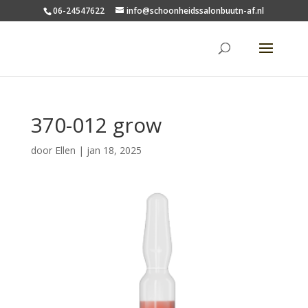
06-24547622
info@schoonheidssalonbuutn-af.nl
370-012 grow
door
Ellen
|
jan 18, 2025