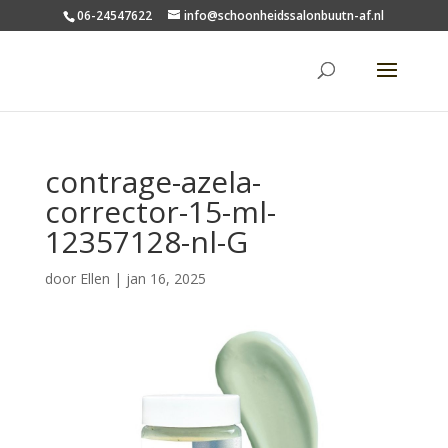
06-24547622
info@schoonheidssalonbuutn-af.nl
contrage-azela-
corrector-15-ml-
12357128-nl-G
door
Ellen
|
jan 16, 2025